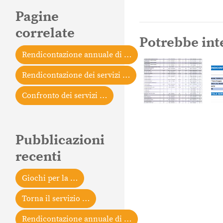
Pagine
correlate
Potrebbe int
Rendicontazione annuale di …
Rendicontazione dei servizi …
Confronto dei servizi …
Pubblicazioni
recenti
Giochi per la …
Torna il servizio …
Rendicontazione annuale di …