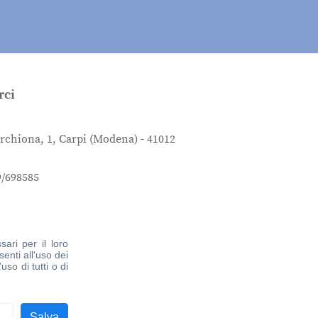
rci
rchiona, 1, Carpi (Modena) - 41012
9/698585
roceblucarpi.org
ari per il loro
enti all'uso dei
uso di tutti o di