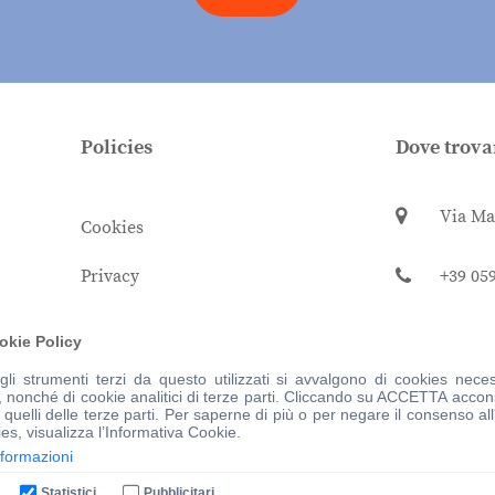
Policies
Dove trova
Via Ma
Cookies
Privacy
+39 05
Termini e condizioni
info@c
okie Policy
Donazioni
li strumenti terzi da questo utilizzati si avvalgono di cookies necess
nonché di cookie analitici di terze parti. Cliccando su ACCETTA accons
 quelli delle terze parti. Per saperne di più o per negare il consenso all'
ies, visualizza l’Informativa Cookie.
nformazioni
Statistici
Pubblicitari