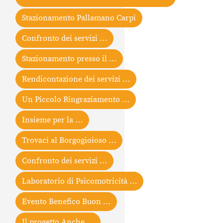
Stazionamento Pallamano Carpi
Confronto dei servizi …
Stazionamento presso il …
Rendicontazione dei servizi …
Un Piccolo Ringraziamento …
Insieme per la …
Trovaci al Borgogioioso …
Confronto dei servizi …
Laboratorio di Psicomotricità …
Evento Benefico Buon …
Il progetto Anche …