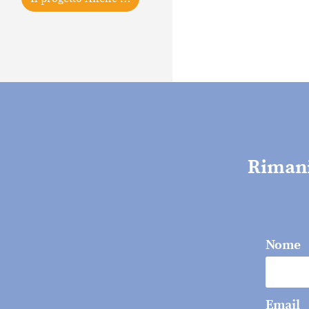
Rimani 
Nome
Email