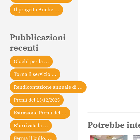
Il progetto Anche …
Pubblicazioni
recenti
Giochi per la …
Torna il servizio …
Rendicontazione annuale di …
Premi del 13/12/2025
Estrazione Premi del …
Potrebbe int
E' arrivata la …
Ferma il bullo, …