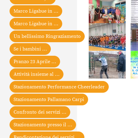
Marco Ligabue in …
Marco Ligabue in …
Un bellissimo Ringraziamento
Se i bambini …
Pranzo 23 Aprile …
Attività insieme al …
Stazionamento Performance Cheerleader
Stazionamento Pallamano Carpi
Confronto dei servizi …
Stazionamento presso il …
Rendicontazione dei servizi …