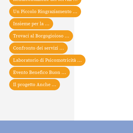
Un Piccolo Ringraziamento …
Insieme per la …
Trovaci al Borgogioioso …
Confronto dei servizi …
Laboratorio di Psicomotricità …
Evento Benefico Buon …
Il progetto Anche …