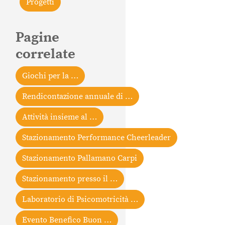
Progetti
Pagine
correlate
Giochi per la …
Rendicontazione annuale di …
Attività insieme al …
Stazionamento Performance Cheerleader
Stazionamento Pallamano Carpi
Stazionamento presso il …
Laboratorio di Psicomotricità …
Evento Benefico Buon …