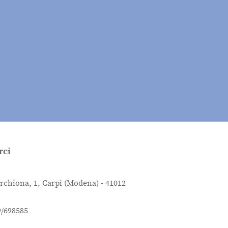
rci
rchiona, 1, Carpi (Modena) - 41012
9/698585