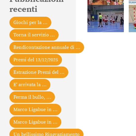
recenti
Giochi per la …
Torna il servizio …
Rendicontazione annuale di …
Premi del 13/12/2025
Estrazione Premi del …
E' arrivata la …
Ferma il bullo, …
Marco Ligabue in …
Marco Ligabue in …
Un bellissimo Ringraziamento