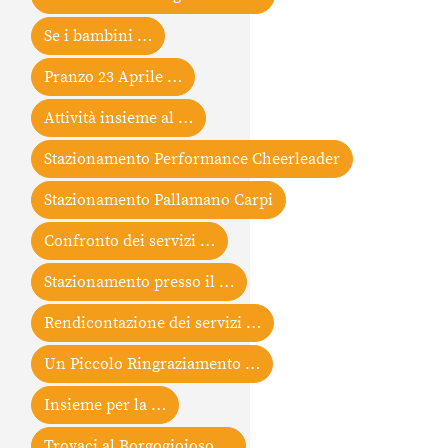
Se i bambini …
Pranzo 23 Aprile …
Attività insieme al …
Stazionamento Performance Cheerleader
Stazionamento Pallamano Carpi
Confronto dei servizi …
Stazionamento presso il …
Rendicontazione dei servizi …
Un Piccolo Ringraziamento …
Insieme per la …
Trovaci al Borgogioioso …