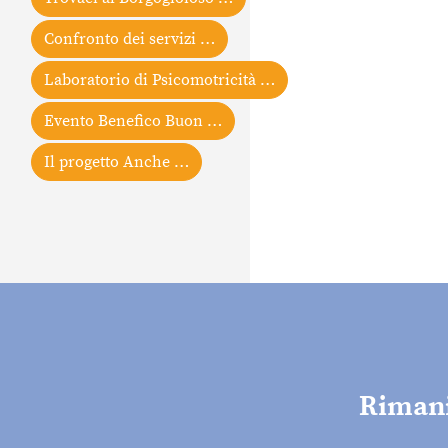
Confronto dei servizi …
Laboratorio di Psicomotricità …
Evento Benefico Buon …
Il progetto Anche …
Rimani 