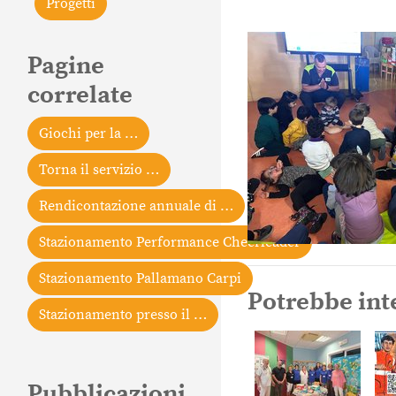
Progetti
Pagine
correlate
Giochi per la …
Torna il servizio …
Rendicontazione annuale di …
Stazionamento Performance Cheerleader
Stazionamento Pallamano Carpi
Potrebbe int
Stazionamento presso il …
Pubblicazioni